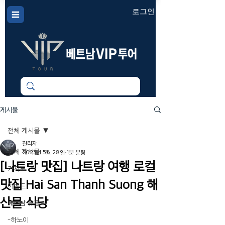
로그인
게시물
전체 게시물
관리자
전체 게시물
2023년 5월 28일
1분 분량
[나트랑 맛집] 나트랑 여행 로컬
카지노
맛집 Hai San Thanh Suong 해
이벤트
산물 식당
베트남 유흥
-하노이