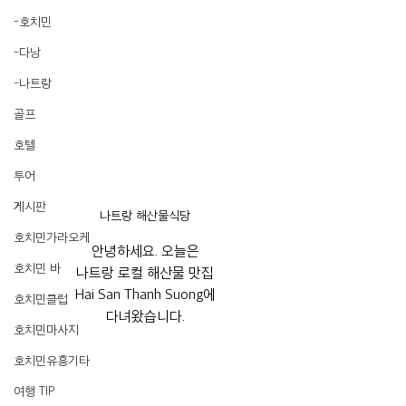
-호치민
-다낭
-나트랑
골프
호텔
투어
게시판
나트랑 해산물식당
호치민가라오케
안녕하세요. 오늘은
호치민 바
나트랑 로컬 해산물 맛집
Hai San Thanh Suong에
호치민클럽
다녀왔습니다.
호치민마사지
호치민유흥기타
여행 TIP