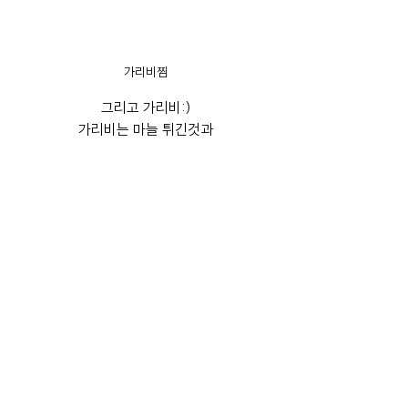
가리비찜
그리고 가리비:)
가리비는 마늘 튀긴것과
같이 있어 짭조름한 맛이
나서 맛있었습니다.
새우구이