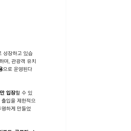
로 성장하고 있습
하며, 관광객 유치
용
으로 운영된다
만 입장
할 수 있
의 출입을 제한적으
투명하게 만들었