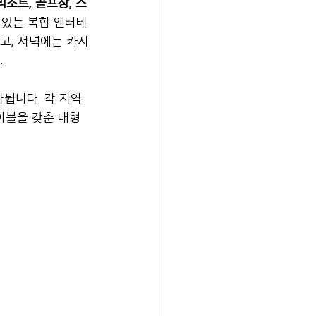
리조트, 골프장, 스
 있는 복합 엔터테
고, 저녁에는 카지
.
나뉩니다. 각 지역
이블을 갖춘 대형 