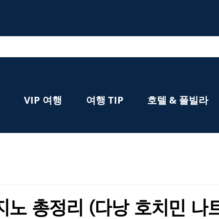
VIP 여행
여행 TIP
호텔 & 풀빌라
지노 총정리 (다낭 호치민 나