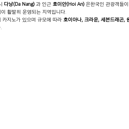
시 
다낭(Da Nang)
 과 인근 
호이안(Hoi An)
 은한국인 관광객들이 
이 활발히 운영되는 지역입니다.
의 카지노가 있으며 규모에 따라 
호이아나, 크라운, 세븐드래곤, 원
.