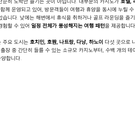
단순히 도박만 즐기는 곳이 아닙니다. 대부분의 카지노가 
호텔, 
 함께 운영되고 있어, 방문객들이 여행과 휴양을 동시에 누릴 수
았습니다. 낮에는 해변에서 휴식을 취하거나 골프 라운딩을 즐기
경험할 수 있어 
일정 전체가 풍성해지는 여행 패턴
을 제공합니다
 주요 도시는 
호치민, 호짬, 나트랑, 다낭, 하노이
 다섯 곳으로 
 출장 중 간단히 들를 수 있는 소규모 카지노부터, 수백 개의 테
다양합니다.