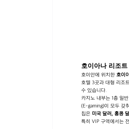
호이아나 리조트
호이안에 위치한 
호이아
호텔 3곳과 대형 리조
수 있습니다.
카지노 내부는 1층 일
(E-gaming)이 모두 
칩은 
미국 달러, 홍콩 
특히 VIP 구역에서는