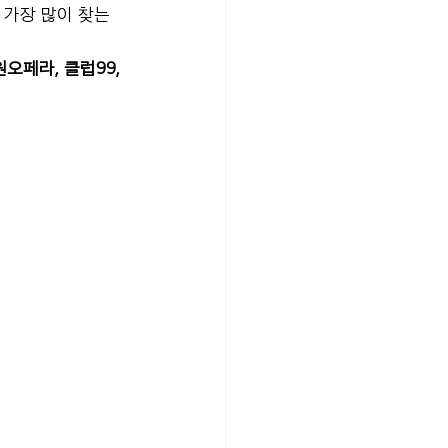
가장 많이 찾는 
오페라, 클럽99, 