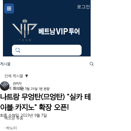
로그인
게시물
전체 게시물
관리자
전체 게시물
2023년 5월 26일
1분 분량
나트랑 무엉탄(므엉탄) "실카 테
카지노
이블 카지노" 확장 오픈!
이벤트
최종 수정일:
2023년 9월 7일
베트남 유흥
-하노이