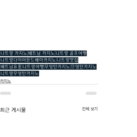
나트랑 카지노
베트남 카지노
나트랑 골프여행
나트랑다이아몬드베이카지노
나트랑맛집
베트남유흥
나트랑여행
무엉탄카지노
므엉탄카지노
나트랑무엉탄카지노
카지노
전체 보기
최근 게시물