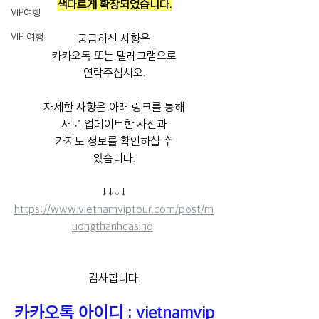
색다르게 확장되었습니다.
VIP여행
VIP 여행
궁금하신 사항은
카카오톡 또는 텔레그램으로
연락주십시오.
자세한 사항은 아래 링크를 통해
새로 업데이트한 사진과
카지노 정보를 확인하실 수
있습니다.
↓↓↓↓
https://www.vietnamviptour.com/post/m
uongthanhcasino
감사합니다.
카카오톡 아이디 : vietnamvip