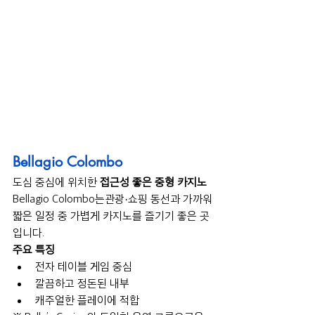
Bellagio Colombo
도심 중심에 위치한 
접근성 좋은 중형 카지노
Bellagio Colombo는관광·쇼핑 동선과 가까워
짧은 일정 중 가볍게 카지노를 즐기기 좋은 곳
입니다.
주요 특징
전자 테이블 게임 중심
깔끔하고 정돈된 내부
캐주얼한 플레이에 적합