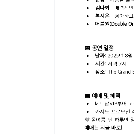
김나희
 – 매력적
복지은
 – 청아하
더블원(Double On
📅 공연 일정
날짜:
 2025년 8월
시간:
 저녁 7시
장소:
 The Grand 
🎟 예매 및 혜택
베트남VIP투어 고
카지노 프로모션 객
💜 올여름, 단 하루만
예매는 지금 바로!