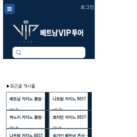
로그인
▶최근글 게시물
베트남 카지노 총정리
나트랑 카지노 BEST 최
(다낭 호치민 나트랑 하
신판 (26년 8월)
3일 전
4일 전
노이)
하노이 카지노 총정리
호치민 카지노 BEST
(2026년 8월)
10 (26년 8월)
5일 전
7일 전
나트랑 카지노 BEST 8
송가인 베트남 콘서트