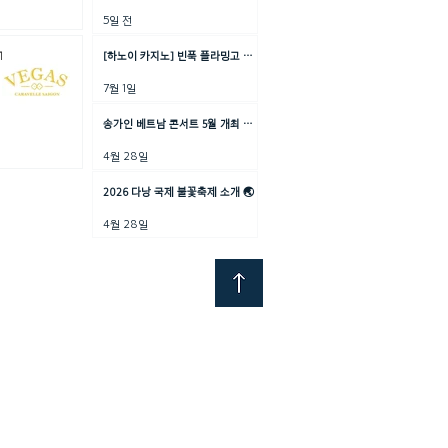
월)
5일 전
T
[하노이 카지노] 빈푹 플라밍고 리
조트 카지노 소개 및 VIP 프로모션
안내
7월 1일
송가인 베트남 콘서트 5월 개최 |
호치민 그랜드 호짬 공연 안내
4월 28일
2026 다낭 국제 불꽃축제 소개 🌏
4월 28일