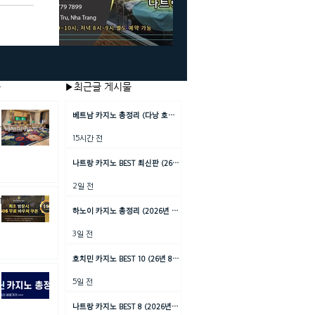
물
▶최근글 게시물
베트남 카지노 총정리 (다낭 호치
민 나트랑 하노이)
트
15시간 전
나트랑 카지노 BEST 최신판 (26년
8월)
2일 전
T
하노이 카지노 총정리 (2026년 8
월)
3일 전
호치민 카지노 BEST 10 (26년 8
월)
5일 전
나트랑 카지노 BEST 8 (2026년 8