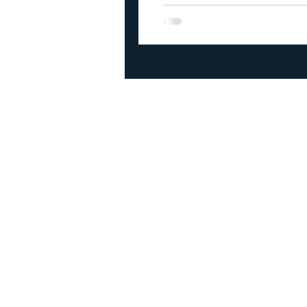
서울 이발관 - 