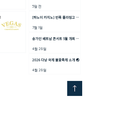
월)
5일 전
T
[하노이 카지노] 빈푹 플라밍고 리
조트 카지노 소개 및 VIP 프로모션
안내
7월 1일
송가인 베트남 콘서트 5월 개최 |
호치민 그랜드 호짬 공연 안내
4월 28일
2026 다낭 국제 불꽃축제 소개 🌏
4월 28일