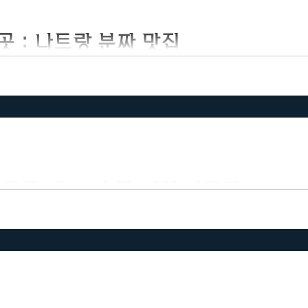
 : 나트랑 분짜 맛집
앤 스파 롱 비치 나트랑 (Vinpearl
ong Beach Nha Trang)