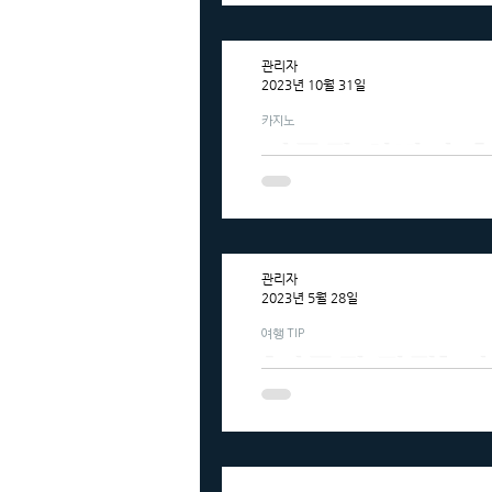
관리자
2023년 10월 31일
카지노
나트랑 하바나 호
관리자
2023년 5월 28일
여행 TIP
[나트랑 맛집] 나트
Suong 해산물 